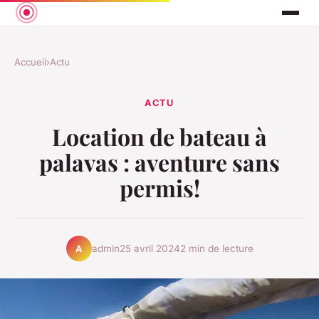
Accueil
›
Actu
ACTU
Location de bateau à
palavas : aventure sans
permis!
admin
25 avril 2024
2 min de lecture
A