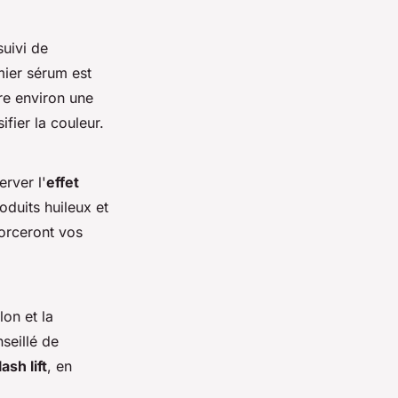
uivi de
mier sérum est
re environ une
ifier la couleur.
erver l'
effet
roduits huileux et
forceront vos
lon et la
nseillé de
ash lift
, en