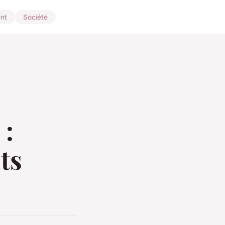
nt
Société
 :
ts