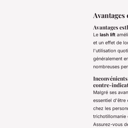
Avantages 
Avantages esth
Le
lash lift
améli
et un effet de l
l'utilisation qu
généralement ent
nombreuses per
Inconvénients 
contre-indica
Malgré ses avan
essentiel d'être
chez les personn
trichotillomanie
Assurez-vous de