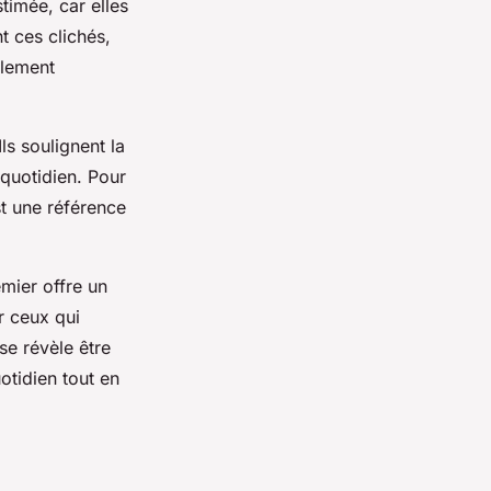
timée, car elles
t ces clichés,
llement
s soulignent la
 quotidien. Pour
t une référence
emier offre un
r ceux qui
se révèle être
otidien tout en