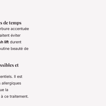
ns de temps
urbure accentuée
itent éviter
sh lift
durent
routine beauté de
ssibles et
ntiels. Il est
s allergiques
ue la
 à ce traitement.