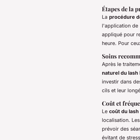
Étapes de la 
La
procédure de 
l'application de
appliqué pour r
heure. Pour ceux
Soins recom
Après le traitem
naturel du lash l
investir dans de
cils et leur long
Coût et fréqu
Le
coût du lash l
localisation. Le
prévoir des séa
évitant de stress