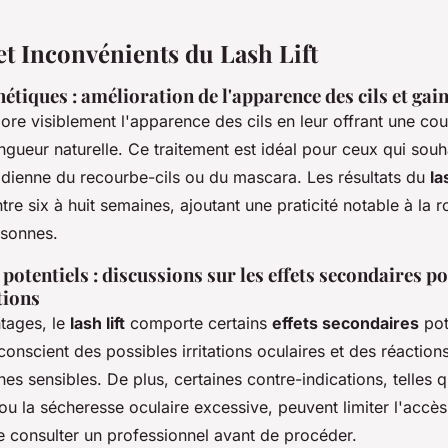
et Inconvénients du Lash Lift
étiques : amélioration de l'apparence des cils et gai
ore visiblement l'apparence des cils en leur offrant une co
ongueur naturelle. Ce traitement est idéal pour ceux qui souha
otidienne du recourbe-cils ou du mascara. Les résultats du
la
re six à huit semaines, ajoutant une praticité notable à la 
sonnes.
potentiels : discussions sur les effets secondaires po
tions
tages, le
lash lift
comporte certains
effets secondaires
pote
 conscient des possibles irritations oculaires et des réaction
es sensibles. De plus, certaines contre-indications, telles q
 ou la sécheresse oculaire excessive, peuvent limiter l'accès
 consulter un professionnel avant de procéder.