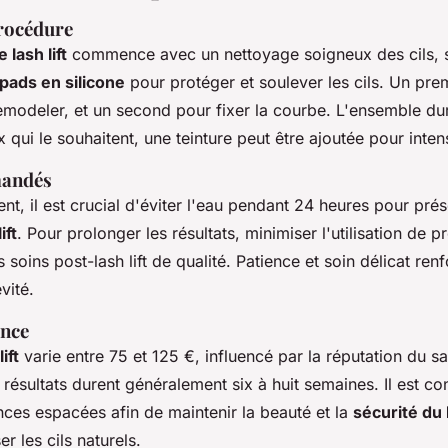
procédure
lash lift
commence avec un nettoyage soigneux des cils, s
pads en silicone
pour protéger et soulever les cils. Un pre
emodeler, et un second pour fixer la courbe. L'ensemble du
 qui le souhaitent, une teinture peut être ajoutée pour intens
mandés
ent, il est crucial d'éviter l'eau pendant 24 heures pour prés
ift
. Pour prolonger les résultats, minimiser l'utilisation de p
s soins post-lash lift de qualité. Patience et soin délicat ren
évité.
ence
ift
varie entre 75 et 125 €, influencé par la réputation du sa
s résultats durent généralement six à huit semaines. Il est co
nces espacées afin de maintenir la beauté et la
sécurité du l
er les cils naturels.