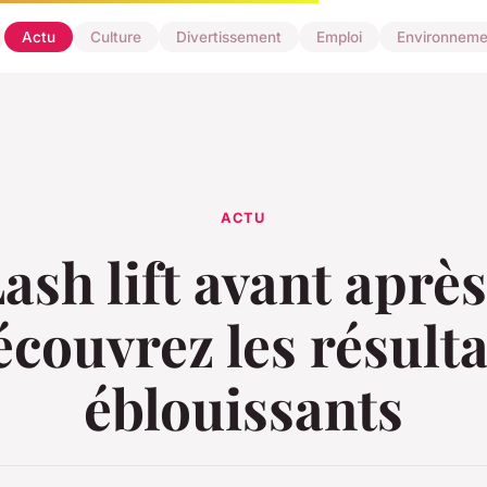
Actu
Culture
Divertissement
Emploi
Environneme
ACTU
ash lift avant après
écouvrez les résulta
éblouissants