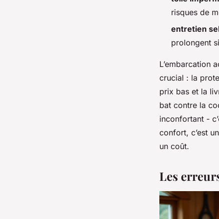
risques de m
entretien se
prolongent si
L’embarcation a
crucial : la pro
prix bas et la l
bat contre la co
inconfortant - 
confort, c’est u
un coût.
Les erreurs