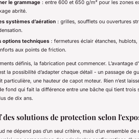
nner le grammage
: entre 600 et 650 g/m² pour les zones 
kage abrité.
es systèmes d’aération
: grilles, soufflets ou ouvertures s
densation.
es options techniques
: fermetures éclair étanches, hublots
nforts aux points de friction.
éments définis, la fabrication peut commencer. L’avantage d
est la possibilité d’adapter chaque détail - un passage de g
 particulière, une hauteur de capot moteur. Rien n’est laiss
de fond qui fait la différence entre une bâche qui tient trois
lus de dix ans.
des solutions de protection selon l'expo
aud ne dépend pas d’un seul critère, mais d’un ensemble de 