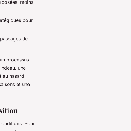
exposées, moins
tratégiques pour
, passages de
’un processus
uindeau, une
é au hasard.
 saisons et une
sition
conditions. Pour