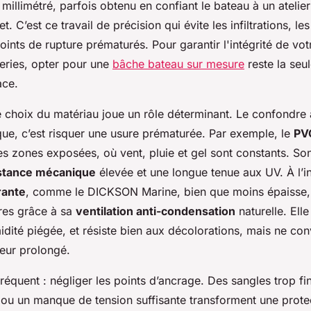
millimétré, parfois obtenu en confiant le bateau à un atelier
. C’est ce travail de précision qui évite les infiltrations, le
points de rupture prématurés. Pour garantir l'intégrité de vo
eries, opter pour une
bâche bateau sur mesure
reste la seul
ace.
le choix du matériau joue un rôle déterminant. Le confondre
ique, c’est risquer une usure prématurée. Par exemple, le
PV
es zones exposées, où vent, pluie et gel sont constants. So
stance mécanique
élevée et une longue tenue aux UV. À l’i
rante
, comme le DICKSON Marine, bien que moins épaisse,
ires grâce à sa
ventilation anti-condensation
naturelle. Elle
dité piégée, et résiste bien aux décolorations, mais ne con
ieur prolongé.
réquent : négliger les points d’ancrage. Des sangles trop fin
 ou un manque de tension suffisante transforment une prote