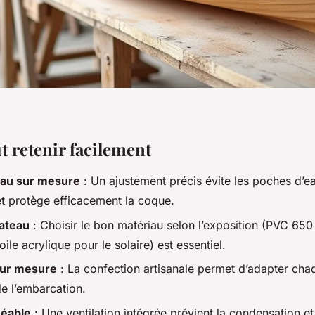
ut retenir facilement
eau sur mesure
: Un ajustement précis évite les poches d’ea
et protège efficacement la coque.
bateau
: Choisir le bon matériau selon l’exposition (PVC 65
oile acrylique pour le solaire) est essentiel.
sur mesure
: La confection artisanale permet d’adapter cha
de l’embarcation.
méable
: Une ventilation intégrée prévient la condensation et 