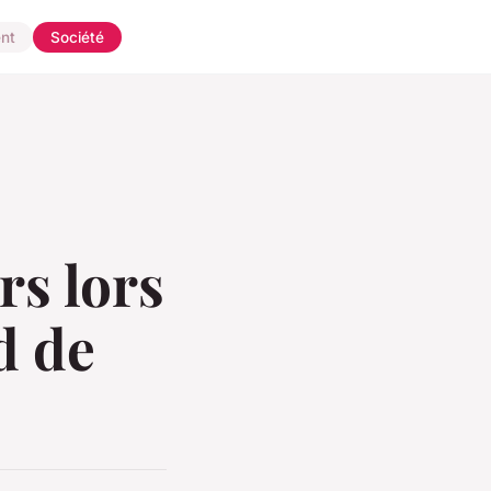
nt
Société
rs lors
d de