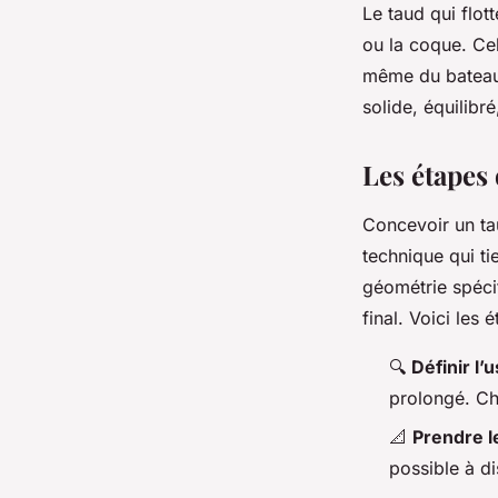
Le taud qui flott
ou la coque. Cela
même du bateau.
solide, équilibr
Les étapes
Concevoir un ta
technique qui ti
géométrie spécif
final. Voici les 
🔍
Définir l’
prolongé. Ch
📐
Prendre l
possible à d