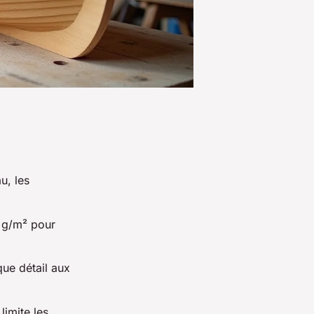
u, les
0 g/m² pour
que détail aux
limite les