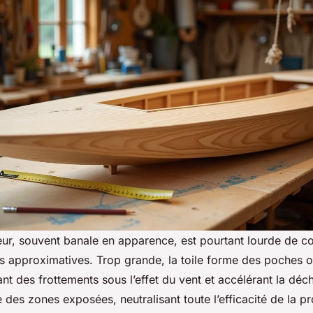
eur, souvent banale en apparence, est pourtant lourde de c
s approximatives. Trop grande, la toile forme des poches o
nt des frottements sous l’effet du vent et accélérant la déch
se des zones exposées, neutralisant toute l’efficacité de la pr