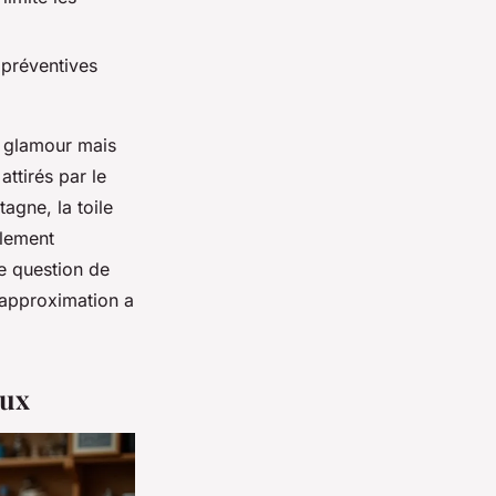
 préventives
u glamour mais
attirés par le
tagne, la toile
ulement
e question de
’approximation a
aux