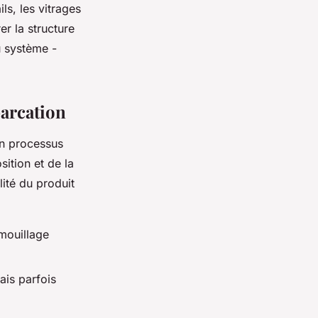
ils, les vitrages
er la structure
u système -
barcation
un processus
ition et de la
ité du produit
 mouillage
ais parfois