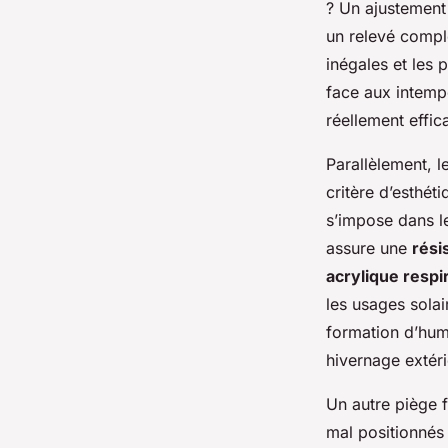
? Un ajustement 
un relevé complet
inégales et les 
face aux intemp
réellement effic
Parallèlement, 
critère d’esthét
s’impose dans l
assure une
rési
acrylique respi
les usages sola
formation d’humi
hivernage extér
Un autre piège f
mal positionnés