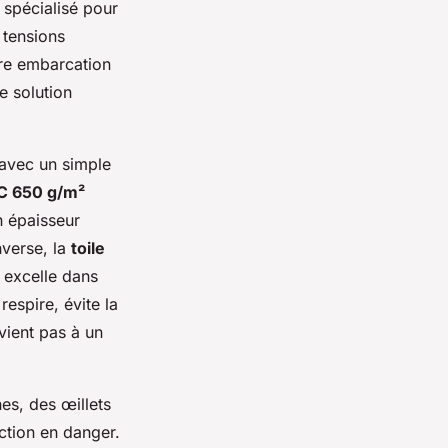
 spécialisé pour
s tensions
tre embarcation
e solution
 avec un simple
C 650 g/m²
n épaisseur
nverse, la
toile
 excelle dans
 respire, évite la
vient pas à un
es, des œillets
ction en danger.