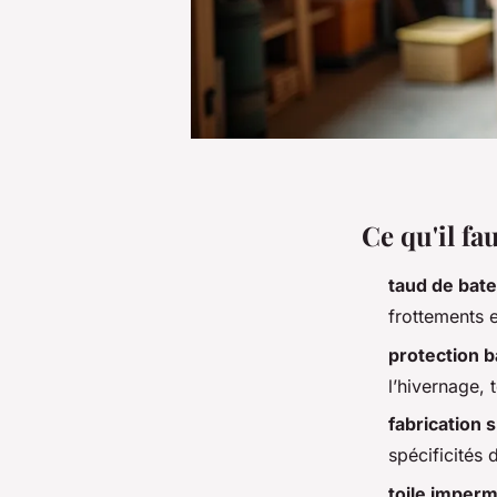
Ce qu'il fa
taud de bat
frottements 
protection 
l’hivernage, t
fabrication 
spécificités 
toile imper