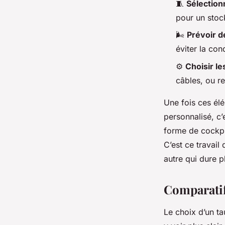
🧵
Sélectio
pour un stoc
🌬️
Prévoir d
éviter la con
⚙️
Choisir l
câbles, ou re
Une fois ces él
personnalisé, c’
forme de cockpit
C’est ce travail 
autre qui dure p
Comparatif 
Le choix d’un t